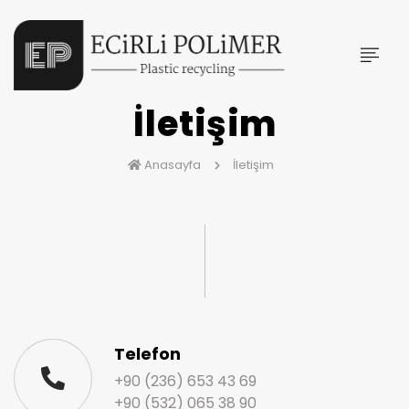
İletişim
Anasayfa
İletişim
Telefon
+90 (236) 653 43 69
+90 (532) 065 38 90